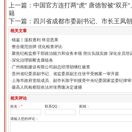
上一篇：中国官方连打两“虎” 唐德智被“双开
籍
下一篇：四川省成都市委副书记、市长王凤
相关文章
·
镜鉴丨滥权逐利 终尝恶果
·
整合规范挂牌 优化检查评比
·
聚焦纪检监察干部政治能力和业务本领 突出实战实效 深化全员培
·
深化治理斩断贪腐链条
·
广州南航建设有限公司副总经理胡继红被查
·
贵州省纪委原副书记、省监委原副主任张平受贿案一审开庭
·
上海市政府党组成员、副市长陈宇剑接受中央纪委国家监委纪律审
·
最高人民检察院依法对张秀隆决定逮捕
相关评论
姓名：
*
联系QQ：
邮箱：
请输入您的评论：