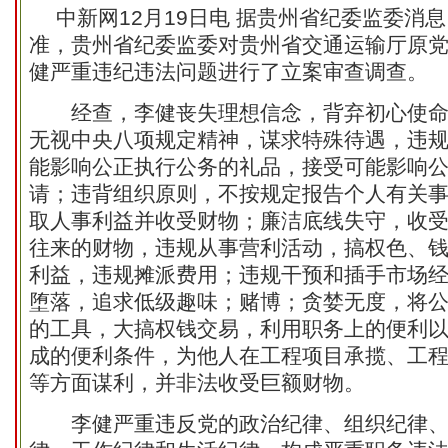
中新网
12月19日电 据贵州省纪委监委消
准，贵州省纪委监委对贵州省交通运输厅原
健严重违纪违法问题进行了立案审查调查。
经查，李健丧失理想信念，背弃初心使命
无视中央八项规定精神，谋求特殊待遇，违
能影响公正执行公务的礼品，接受可能影响
请；违背组织原则，不按规定报告个人有关
取人事利益并收受财物；廉洁底线失守，收
往来的财物，违规从事营利活动，搞权色、
利益，违规摊派费用；违规干预和插手市场
堕落，追求低级趣味；赌博；贪婪无度，将
的工具，大搞权钱交易，利用职务上的便利
成的便利条件，为他人在工程项目承揽、工
等方面谋利，并非法收受巨额财物。
李健严重违反党的政治纪律、组织纪律、