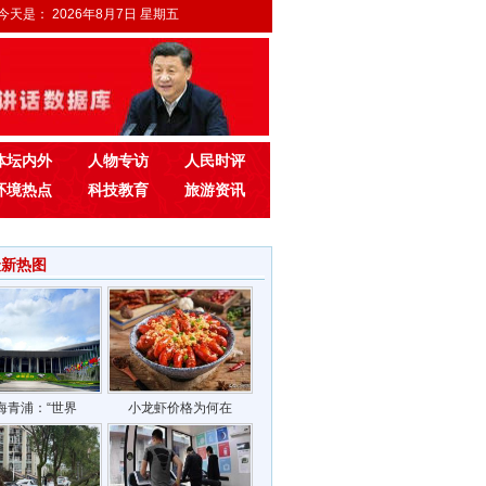
今天是：
2026年8月7日 星期五
体坛内外
人物专访
人民时评
环境热点
科技教育
旅游资讯
最新热图
海青浦：“世界
小龙虾价格为何在