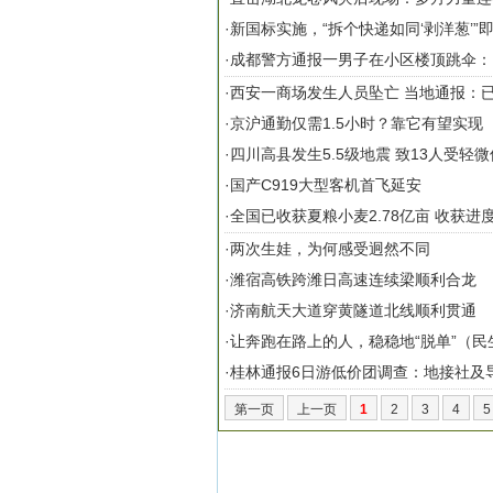
·
新国标实施，“拆个快递如同‘剥洋葱’”
·
成都警方通报一男子在小区楼顶跳伞：
·
西安一商场发生人员坠亡 当地通报：
·
京沪通勤仅需1.5小时？靠它有望实现
·
四川高县发生5.5级地震 致13人受轻微
·
国产C919大型客机首飞延安
·
全国已收获夏粮小麦2.78亿亩 收获进度8
·
两次生娃，为何感受迥然不同
·
潍宿高铁跨潍日高速连续梁顺利合龙
·
济南航天大道穿黄隧道北线顺利贯通
·
让奔跑在路上的人，稳稳地“脱单”（民
·
桂林通报6日游低价团调查：地接社及
第一页
上一页
1
2
3
4
5