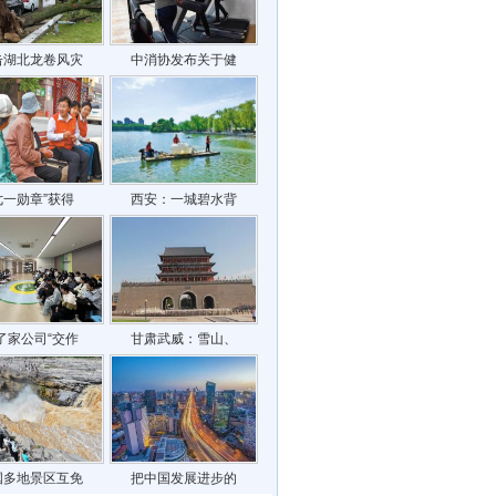
击湖北龙卷风灾
中消协发布关于健
七一勋章”获得
西安：一城碧水背
了家公司“交作
甘肃武威：雪山、
国多地景区互免
把中国发展进步的