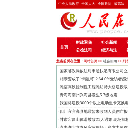
中央人民政府
全国人大
全国政协
最高法
时政聚焦
社会新闻
首页
公检法司
经济与法
您当前所在位置：
网站首页
>>
社会新闻
>> 列
·
国家邮政局依法对申通快递有限公司立
·
相亲变成了“卡颜局”？64.0%受访者感
·
潍宿高铁控制性工程潍坊特大桥建设取
·
青海海南州兴海县发生5.7级地震
·
我国将建设3000个以上电动重卡充换
·
四川宜宾高县地震暂未收到人员伤亡报
·
甘肃宕昌山体滑坡致21人遇难 现场搜
·
直击湖北龙卷风灾后现场：多方力量连