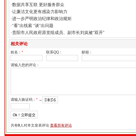
·
数据共享互联 更好服务群众
·
让廉洁文化更有感染力影响力
·
进一步严明政治纪律和政治规矩
·
“看”出线索 “谈”出问题
·
贵阳市人民政府原党组成员、副市长刘岚被“双开”
相关评论
姓名：
*
联系QQ：
邮箱：
请输入您的评论：
请输入验证码：
*
→
共有
0
人对本文发表评论
查看所有评论