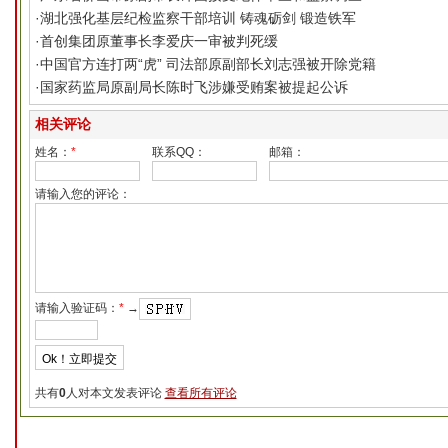
·
湖北强化基层纪检监察干部培训 铸魂砺剑 锻造铁军
·
首创集团原董事长李爱庆一审被判死缓
·
中国官方连打两“虎” 司法部原副部长刘志强被开除党籍
·
国家药监局原副局长陈时飞涉嫌受贿案被提起公诉
相关评论
姓名：
*
联系QQ：
邮箱：
请输入您的评论：
请输入验证码：
*
→
共有
0
人对本文发表评论
查看所有评论