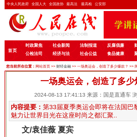
中央人民政府
全国人大
全国政协
最高法
最高检
公安部
时政聚焦
社会新闻
法制报道
反腐倡廉
首页
公检法司
经济与法
社会公益
食品健康
您当前所在位置：
网站首页
>>
财经金融
>> 一场奥运会，创造了多少爆款？ >> 
一场奥运会，创造了多少
2024-08-13 17:41:13 来源：国是直通车
内容提要：
第33届夏季奥运会即将在法国巴
魅力让世界目光在这座时尚之都汇聚..
文/袁佳薇 夏宾