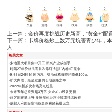
0
0
0
0
0
0
欠扁
支持
很棒
找骂
搞笑
扯淡
上一篇：金价再度挑战历史新高，“黄金+”配
下一篇：卡牌价格炒上数万元坑害青少年，
人
相关文章
·
多地重大项目集中开工 新兴产业成抓手
·
时隔27年价格法迎首次修订 剑指“内卷式”竞争
·
9月5日24时起 国内汽、柴油价格每吨均降低100元
·
扩大内需，经济发展的长期战略之举
·
2022年新茶饮市场亮点纷呈
·
未来五年总投资超3万亿 央企加力设备更新
·
旅客周转量上升 多家航司经营业绩或持续改善
·
成都天府国际空港综合保税区获批设立