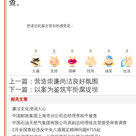
查。
您读过此篇文章后的感受是：
0
0
0
0
0
0
欠扁
支持
很棒
找骂
搞笑
扯淡
上一篇：营造崇廉尚洁良好氛围
下一篇：以案为鉴筑牢拒腐堤坝
相关文章
·
廉洁文化浸润人心
·
中国邮政集团上海市分公司总经理李柏平被查
·
中国石油天然气集团有限公司原副总经理徐文荣接受审查调查
·
2月全国查处违反中央八项规定精神问题6715起