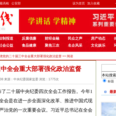
最高检
公安部
设为首页
加入收藏
法制报道
反腐倡廉
财经金融
民众之声
房产动态
社会公益
食品健康
聚焦三农
名企风采
文化娱乐
围绕党的二十届三中全会重大部署强化政治监督 >> 阅读
三中全会重大部署强化政治监督
1:06:08 来源：中央纪委国家监委 浏览：
1775
次
标题
发布了二十届中央纪委四次全会工作报告。今年1
最
全会是在进一步全面深化改革、推进中国式现
严治党的一次重要会议。习近平总书记在全会