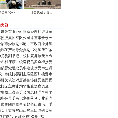
家公司“交作
甘肃武威：雪山、
新更新
航建设有限公司副总经理胡继红被
海控股集团有限公司原董事长侯外
长治市委原副书记，市政府原党组
地质矿产局原党委副书记陈代军被
学党委副书记、校长夏昆接受审查
业农村厅原一级巡视员罗全福接受
输部原党组成员李建波接受审查调
郑州市政协原副主席陈西川接受审
察机关依法对唐德智涉嫌受贿案提
政协副主席张灼华接受监察调查
政集团上海市分公司总经理李柏平
源多任县委书记密集落马，此前当
发展集团原董事长赵长山贪污、受
山安全监察局山西局三级调研员耿
打“虎”：尹建业被“双开” 戴