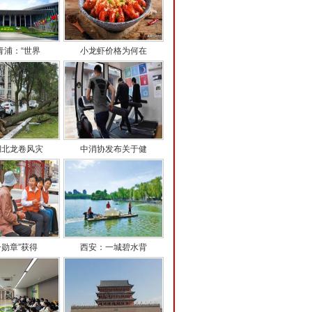
青浦：“世界
小龙虾价格为何在
湖北龙卷风灾
中消协发布关于健
一勋章”获得
西安：一城碧水背