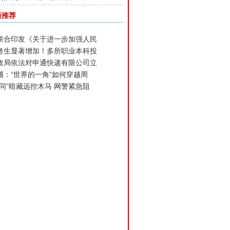
新推荐
联合印发《关于进一步加强人民
考生显著增加！多所职业本科投
政局依法对申通快递有限公司立
浦：“世界的一角”如何穿越周
合同”暗藏远控木马 网警紧急阻