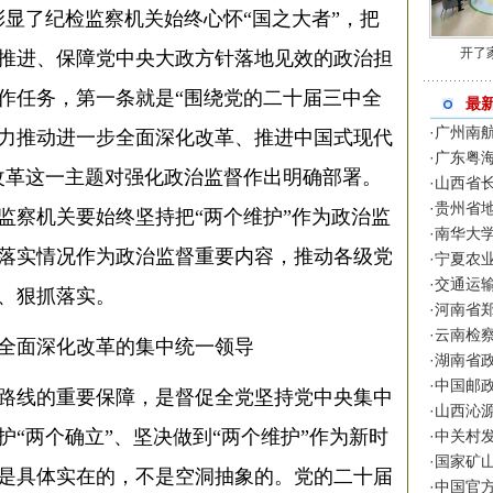
彰显了纪检监察机关始终心怀“国之大者”，把
开了
推进、保障党中央大政方针落地见效的政治担
作任务，第一条就是“围绕党的二十届三中全
最
·
广州南
力推动进一步全面深化改革、推进中国式现代
·
广东粤
改革这一主题对强化政治监督作出明确部署。
·
山西省
·
贵州省
监察机关要始终坚持把“两个维护”作为政治监
·
南华大
落实情况作为政治监督重要内容，推动各级党
·
宁夏农
·
交通运
、狠抓落实。
·
河南省
·
云南检
全面深化改革的集中统一领导
·
湖南省
·
中国邮
路线的重要保障，是督促全党坚持党中央集中
·
山西沁
“两个确立”、坚决做到“两个维护”作为新时
·
中关村
·
国家矿
是具体实在的，不是空洞抽象的。党的二十届
·
中国官方